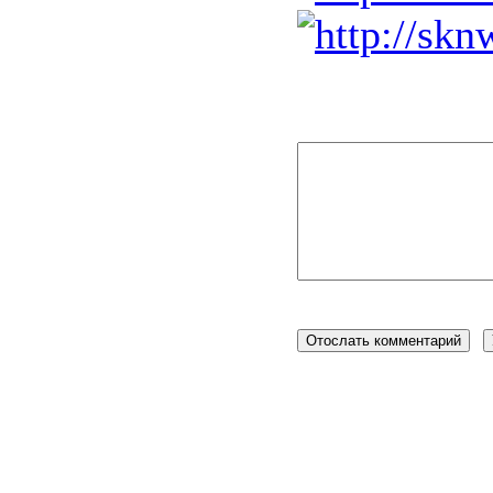
BBCode
вк
Переслат
Пожалуйста