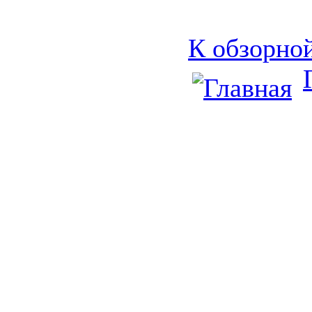
К обзорной
Контактная информация:
Санкт-Петербург,
тел.: (812)981-7993
пр. Энтузиaстов, д. 28, лит. A