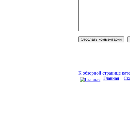
Переслать приятелю
Пожалуйста, зарегистриру
К обзорной странице кат
Главная
»
Ск