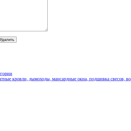
йтесь...
егории
атные кровли, дымоходы, мансардные окна, подшивка свесов, во