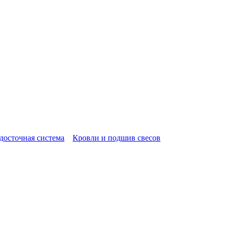
досточная система
»
Кровли и подшив свесов
» Кровли, свесы и