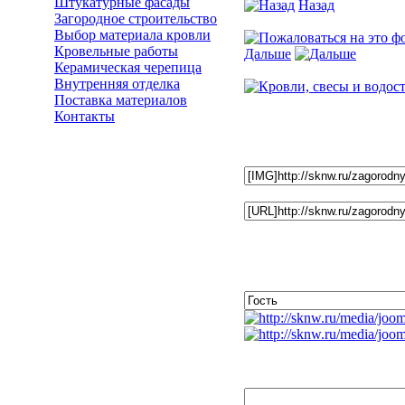
Штукатурные фасады
Назад
Загородное строительство
Фото 18 из 106
Выбор материала кровли
Кровельные работы
Дальше
Керамическая черепица
Фото 20 из 106
Внутренняя отделка
Поставка материалов
Контакты
Установить ссылку на э
Фотографию адресовать 
Ссылка на фотографию :
Комментарии к фото
Незарегистрированным по
BBCode
вкл.